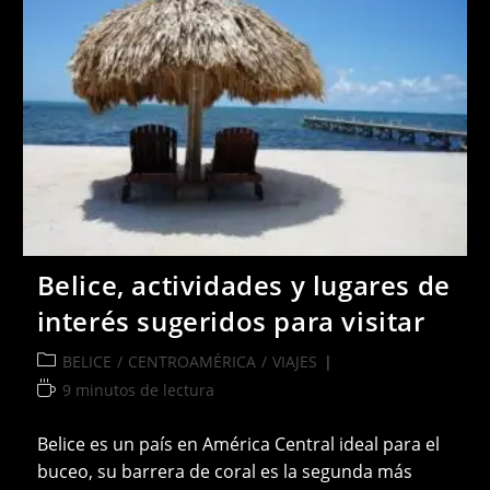
Belice, actividades y lugares de
interés sugeridos para visitar
Categoría
BELICE
/
CENTROAMÉRICA
/
VIAJES
de
Tiempo
9 minutos de lectura
la
de
entrada:
lectura:
Belice es un país en América Central ideal para el
buceo, su barrera de coral es la segunda más