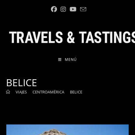
Ir
al
contenido
MENÚ
BELICE
>
VIAJES
>
CENTROAMÉRICA
>
BELICE