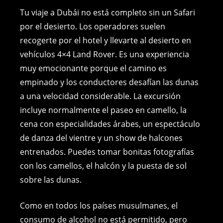
c
ss
er
p
ai
at
Tu viaje a Dubái no está completo sin un Safari
e
e
e
y
l
s
por el desierto. Los operadores suelen
recogerte por el hotel y llevarte al desierto en
b
n
st
Li
A
vehículos 4×4 Land Rover. Es una experiencia
o
g
n
p
muy emocionante porque el camino es
o
er
k
p
empinado y los conductores desafían las dunas
k
a una velocidad considerable. La excursión
incluye normalmente el paseo en camello, la
cena con especialidades árabes, un espectáculo
de danza del vientre y un show de halcones
entrenados. Puedes tomar bonitas fotografías
con los camellos, el halcón y la puesta de sol
sobre las dunas.
Como en todos los países musulmanes, el
consumo de alcohol no está permitido, pero