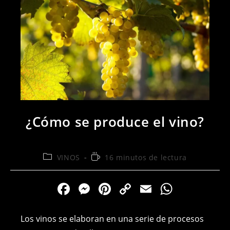
¿Cómo se produce el vino?
Categoría
Tiempo
VINOS
16 minutos de lectura
de
de
la
lectura:
F
M
Pi
C
E
W
entrada:
a
e
nt
o
m
h
c
ss
er
p
ai
at
Los vinos se elaboran en una serie de procesos