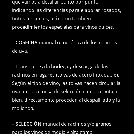
e
e
e
y
l
s
que vamos a detallar punto por punto,
indicando las diferencias para elaborar rosados,
b
n
st
Li
A
tintos o blancos, así como también
o
g
n
p
procedimientos especiales para vinos dulces.
o
er
k
p
k
–
COSECHA
manual o mecánica de los racimos
de uva.
– Transporte a la bodega y descarga de los
racimos en lagares (tolvas de acero inoxidable).
Según el tipo de vino, las tolvas hacen circular la
uva por una mesa de selección con una cinta, o
bien, directamente proceden al despalillado y la
molienda.
–
SELECCIÓN
manual de racimos y/o granos
para los vinos de media y alta gama.