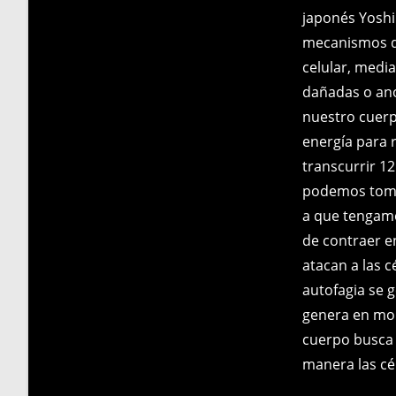
japonés Yoshi
mecanismos de
celular, media
dañadas o ano
nuestro cuerpo
energía para 
transcurrir 1
podemos tomar
a que tengamo
de contraer e
atacan a las 
autofagia se 
genera en mom
cuerpo busca 
manera las cél