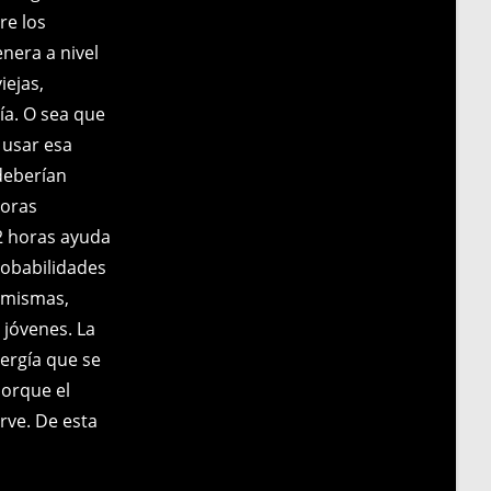
re los
nera a nivel
iejas,
a. O sea que
 usar esa
 deberían
horas
12 horas ayuda
robabilidades
í mismas,
 jóvenes. La
ergía que se
orque el
rve. De esta