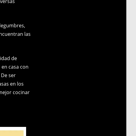
iversas
, legumbres,
encuentran las
tidad de
 en casa con
 De ser
asas en los
mejor cocinar