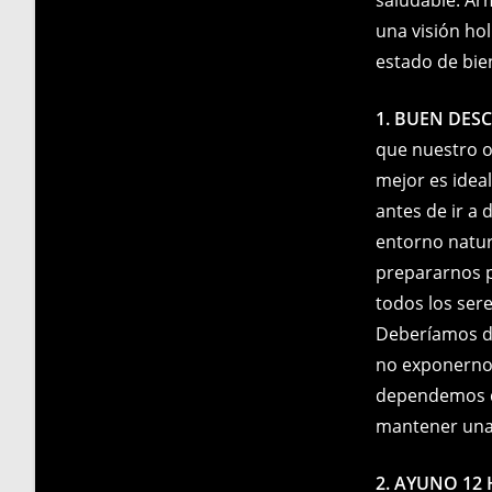
una visión hol
estado de bien
1. BUEN DES
que nuestro o
mejor es idea
antes de ir a
entorno natu
prepararnos p
todos los sere
Deberíamos do
no exponernos 
dependemos de
mantener una 
2. AYUNO 12