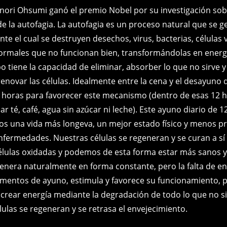
nori Ohsumi ganó el premio Nobel por su investigación sob
 la autofagia. La autofagia es un proceso natural que se ge
nte el cual se destruyen desechos, virus, bacterias, células v
rmales que no funcionan bien, transformándolas en energí
 tiene la capacidad de eliminar, absorber lo que no sirve y
renovar las células. Idealmente entre la cena y el desayuno
2 horas para favorecer este mecanismo (dentro de esas 12 
 té, café, agua sin azúcar ni leche). Este ayuno diario de 
s una vida más longeva, un mejor estado físico y menos p
nfermedades. Nuestras células se regeneran y se curan a s
células oxidadas y podemos de esta forma estar más sanos y
genera naturalmente en forma constante, pero la falta de en
entos de ayuno, estimula y favorece su funcionamiento, p
crear energía mediante la degradación de todo lo que no si
ulas se regeneran y se retrasa el envejecimiento.