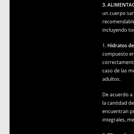
3. ALIMENTA
un cuerpo san
recomendable 
incluyendo tod
1.
Hidratos d
compuesto en
correctamente
caso de las mu
adultos.
De acuerdo a 
la cantidad d
encuentran pr
integrales, m