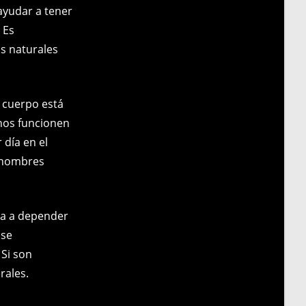
ayudar a tener
 Es
s naturales
o cuerpo está
nos funcionen
 día en el
s hombres
va a depender
 se
 Si son
rales.