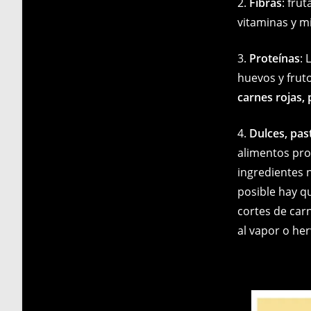
2.
Fibras
: fru
vitaminas y m
3.
Proteínas
: 
huevos y frut
carnes rojas,
4.
Dulces, pas
alimentos pro
ingredientes 
posible hay qu
cortes de car
al vapor o her