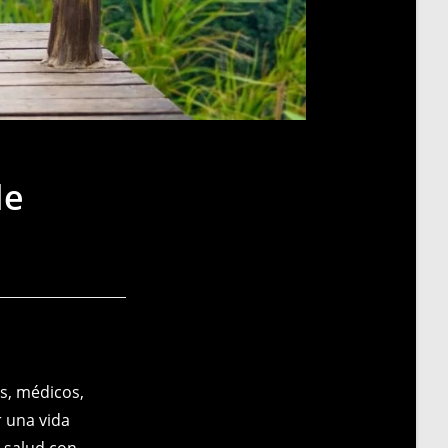
le
ss, médicos,
r una vida
 salud con