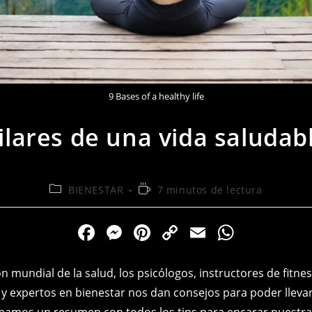
9 Bases of a healthy life
ilares de una vida saludab
Categoría
Tiempo
BIENESTAR
7 minutos de lectura
de
de
la
lectura:
F
M
Pi
C
E
W
entrada:
a
e
nt
o
m
h
c
ss
er
p
ai
at
n mundial de la salud, los psicólogos, instructores de fitne
e
e
e
y
l
s
s y expertos en bienestar nos dan consejos para poder lleva
mamos un resumen con todos los tips para encarar nuestra