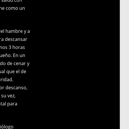
fine como un
del hambre y a
ra descansar
nos 3 horas
sueño. En un
do de cenar y
al que el de
uridad.
jor descanso,
 su vez,
tal para
biólogo