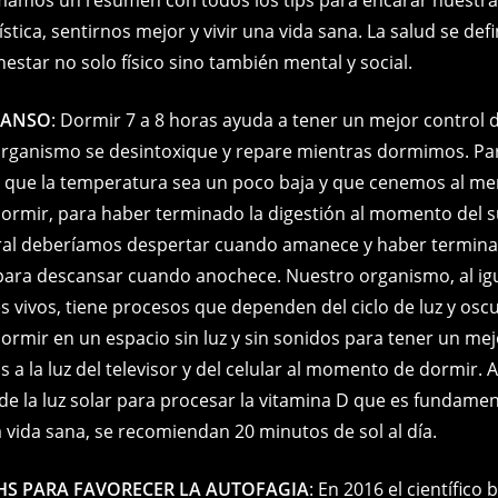
b
n
st
Li
A
ística, sentirnos mejor y vivir una vida sana. La salud se de
o
g
n
p
estar no solo físico sino también mental y social.
o
er
k
p
k
CANSO
: Dormir 7 a 8 horas ayuda a tener un mejor control 
rganismo se desintoxique y repare mientras dormimos. Pa
l que la temperatura sea un poco baja y que cenemos al me
 dormir, para haber terminado la digestión al momento del 
ral deberíamos despertar cuando amanece y haber termina
ara descansar cuando anochece. Nuestro organismo, al igu
s vivos, tiene procesos que dependen del ciclo de luz y osc
rmir en un espacio sin luz y sin sonidos para tener un me
a la luz del televisor y del celular al momento de dormir. A
 la luz solar para procesar la vitamina D que es fundamen
vida sana, se recomiendan 20 minutos de sol al día.
 HS PARA FAVORECER LA AUTOFAGIA
: En 2016 el científico 