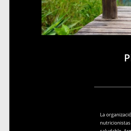
P
La organizació
nutricionista
saludable. Ar