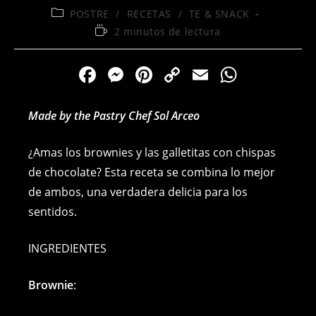
Categoría
POSTRE
/
RECETAS
/
TE & SNACK
de
Tiempo
2 minutos de lectura
la
de
entrada:
lectura:
F
M
Pi
C
E
W
a
e
nt
o
m
h
c
ss
er
p
ai
at
Made by the Pastry Chef Sol Arceo
e
e
e
y
l
s
¿Amas los brownies y las galletitas con chispas
b
n
st
Li
A
de chocolate? Esta receta se combina lo mejor
o
g
n
p
de ambos, una verdadera delicia para los
o
er
k
p
sentidos.
k
INGREDIENTES
Brownie
: