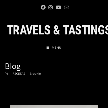
Ir
al
contenido
MENÚ
Blog
>
RECETAS
>
Brookie
>