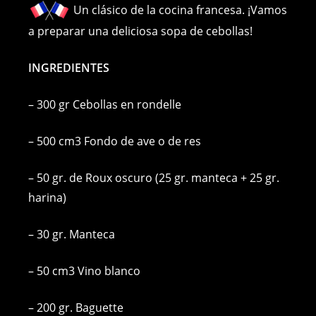
c
ss
er
p
ai
at
Un clásico de la cocina francesa. ¡Vamos
e
e
e
y
l
s
a preparar una deliciosa sopa de cebollas!
b
n
st
Li
A
INGREDIENTES
o
g
n
p
o
er
k
p
– 300 gr Cebollas en rondelle
k
– 500 cm3 Fondo de ave o de res
– 50 gr. de Roux oscuro (25 gr. manteca + 25 gr.
harina)
– 30 gr. Manteca
– 50 cm3 Vino blanco
– 200 gr. Baguette