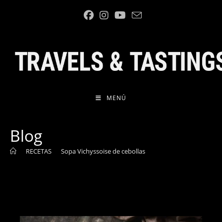
Ir
al
contenido
MENÚ
Blog
>
RECETAS
>
Sopa Vichyssoise de cebollas
>