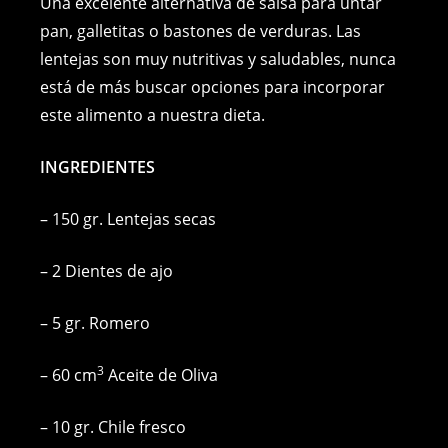
c
ss
er
p
ai
at
Una excelente alternativa de salsa para untar
e
e
e
y
l
s
pan, galletitas o bastones de verduras. Las
lentejas son muy nutritivas y saludables, nunca
b
n
st
Li
A
está de más buscar opciones para incorporar
o
g
n
p
este alimento a nuestra dieta.
o
er
k
p
k
INGREDIENTES
– 150 gr. Lentejas secas
– 2 Dientes de ajo
– 5 gr. Romero
3
– 60 cm
Aceite de Oliva
– 10 gr. Chile fresco