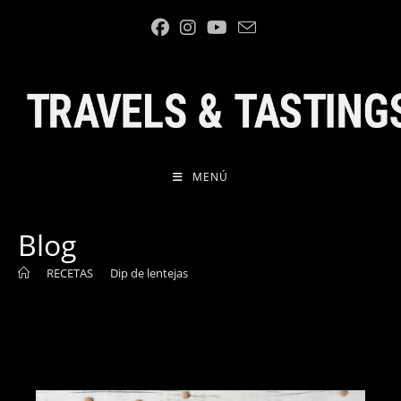
Ir
al
contenido
MENÚ
Blog
>
RECETAS
>
Dip de lentejas
>