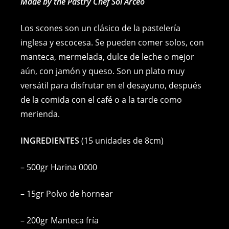
c
ss
er
p
ai
at
Made by the Pastry Chef Sol Arceo
e
e
e
y
l
s
Los scones son un clásico de la pastelería
b
n
st
Li
A
inglesa y escocesa. Se pueden comer solos, con
o
g
n
p
manteca, mermelada, dulce de leche o mejor
o
er
k
p
aún, con jamón y queso. Son un plato muy
k
versátil para disfrutar en el desayuno, después
de la comida con el café o a la tarde como
merienda.
INGREDIENTES
(15 unidades de 8cm)
– 500gr Harina 0000
– 15gr Polvo de hornear
– 200gr Manteca fría