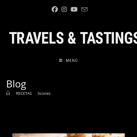
Ir
al
contenido
MENÚ
Blog
>
RECETAS
>
Scones
>