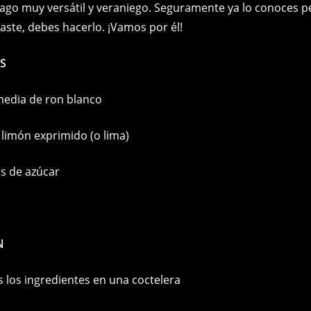
trago muy versátil y veraniego. Seguramente ya lo conoces p
o
g
n
p
aste, debes hacerlo. ¡Vamos por él!
o
er
k
p
k
S
media de ron blanco
 limón exprimido (o lima)
s de azúcar
N
s los ingredientes en una coctelera