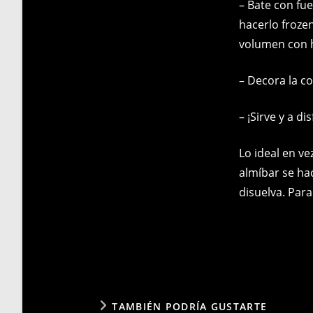
– Bate con fue
hacerlo frozen
volumen con h
– Decora la c
– ¡Sirve y a dis
Lo ideal en ve
almíbar se ha
disuelva. Par
TAMBIÉN PODRÍA GUSTARTE