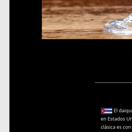
El daiqu
en Estados Un
clásica es co