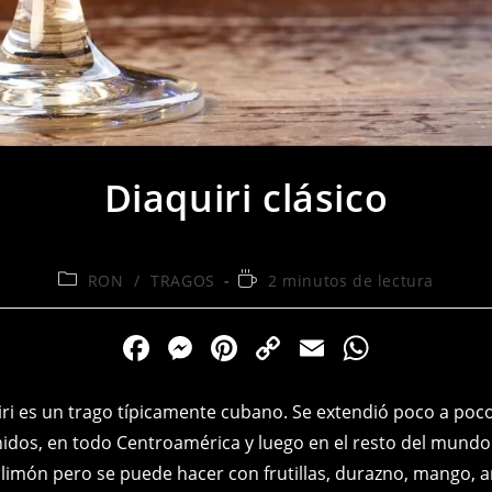
Diaquiri clásico
Categoría
Tiempo
RON
/
TRAGOS
2 minutos de lectura
de
de
la
lectura:
F
M
Pi
C
E
W
entrada:
a
e
nt
o
m
h
c
ss
er
p
ai
at
iri es un trago típicamente cubano. Se extendió poco a po
e
e
e
y
l
s
idos, en todo Centroamérica y luego en el resto del mundo
n limón pero se puede hacer con frutillas, durazno, mango, 
b
n
st
Li
A