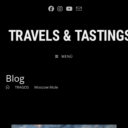
Ir
al
contenido
MENÚ
Blog
>
TRAGOS
>
Moscow Mule
>