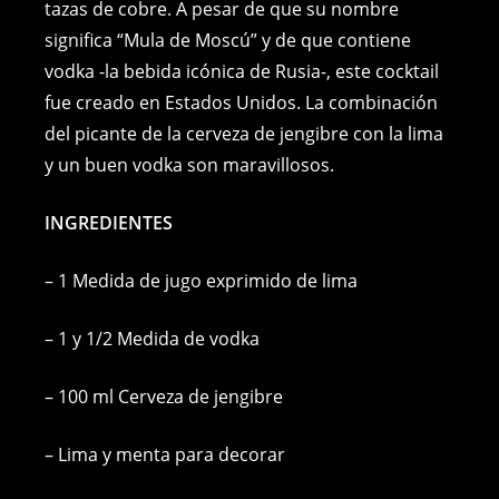
e
e
e
y
l
s
tazas de cobre. A pesar de que su nombre
significa “Mula de Moscú” y de que contiene
b
n
st
Li
A
vodka -la bebida icónica de Rusia-, este cocktail
o
g
n
p
fue creado en Estados Unidos. La combinación
o
er
k
p
del picante de la cerveza de jengibre con la lima
k
y un buen vodka son maravillosos.
INGREDIENTES
– 1 Medida de jugo exprimido de lima
– 1 y 1/2 Medida de vodka
– 100 ml Cerveza de jengibre
– Lima y menta para decorar