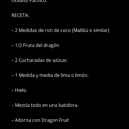
Océano Pacífico.
b
n
st
Li
A
o
g
n
p
RECETA:
o
er
k
p
k
– 2 Medidas de ron de coco (Malibú o similar)
– 1/2 Fruta del dragón
– 2 Cucharadas de azúcar.
– 1 Medida y media de lima o limón.
– Hielo.
– Mezcla todo en una batidora.
– Adorna con Dragon Fruit