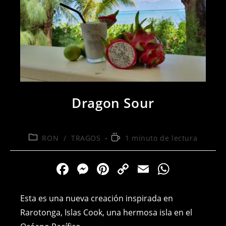
Dragon Sour
Categoría
Tiempo
RON
/
TRAGOS
1 minuto de lectura
de
de
la
lectura:
F
M
Pi
C
E
W
entrada:
a
e
nt
o
m
h
c
ss
er
p
ai
at
Esta es una nueva creación inspirada en
e
e
e
y
l
s
Rarotonga, Islas Cook, una hermosa isla en el