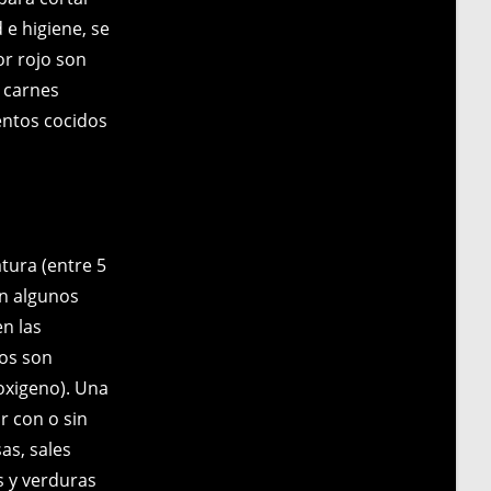
 e higiene, se
or rojo son
a carnes
entos cocidos
tura (entre 5
en algunos
n las
ros son
 oxigeno). Una
r con o sin
as, sales
as y verduras