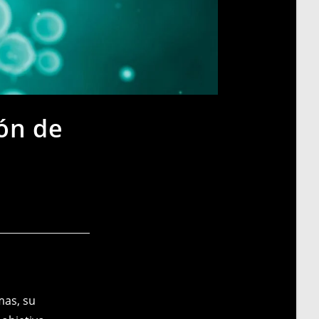
ón de
mas, su