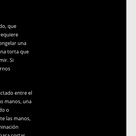
do, que
requiere
congelar una
una torta que
mir. Si
arnos
ctado entre el
ias manos, una
do o
te las manos,
minación
para cortar