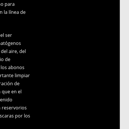
no para
 la línea de
el ser
 patógenos
el aire, del
io de
 los abonos
rtante limpiar
aración de
 que en el
tenido
n reservorios
scaras por los