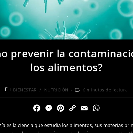
o prevenir la contaminaci
los alimentos?
Categoría
Tiempo
BIENESTAR
/
NUTRICIÓN
6 minutos de lectura
de
de
la
lectura:
F
M
Pi
C
E
W
entrada:
a
e
nt
o
m
h
c
ss
er
p
ai
at
a es la ciencia que estudia los alimentos, sus materias pri