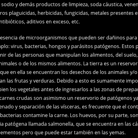
e sodio y demás productos de limpieza, soda cáustica, vene
os plaguicidas, herbicidas, fungicidas, metales presentes en
tibióticos, aditivos en exceso, etc.
resencia de microorganismos que pueden ser dañinos para 
lo: virus, bacterias, hongos y parásitos patógenos. Estos
ir de las personas que manipulan los alimentos, del suelo, d
nimales o de los mismos alimentos. La tierra es un reservor
que en ella se encuentran los desechos de los animales y/o
n las frutas y verduras. Debido a esto es sumamente impo
bien los vegetales antes de ingresarlos a las zonas de prep
 carnes crudas son asimismo un reservorio de patógenos ya
enado y separación de las vísceras, es frecuente que el con
 bacterias contamine la carne. Los huevos, por su parte, so
ia patógena llamada salmonella, que se encuentra en las cá
rementos pero que puede estar también en las yemas.