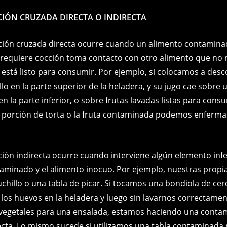
IÓN CRUZADA DIRECTA
O INDIRECTA
ión cruzada directa ocurre cuando un alimento contamina
equiere cocción toma contacto con otro alimento que no 
 está listo para consumir. Por ejemplo, si colocamos a des
lo en la parte superior de la heladera, y su jugo cae sobre 
n la parte inferior, o sobre frutas lavadas listas para consu
porción de torta o la fruta contaminada podemos enferm
ión indirecta ocurre cuando interviene algún elemento infe
aminado y el alimento inocuo. Por ejemplo, nuestras prop
chillo o una tabla de picar. Si tocamos una bondiola de cer
s huevos en la heladera y luego sin lavarnos correctamen
vegetales para una ensalada, estamos haciendo una conta
ecta. Lo mismo sucede si utilizamos una tabla contaminada 