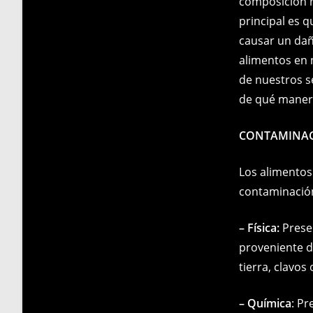
composición n
principal es 
causar un dañ
alimentos en 
de nuestros s
de qué manera
CONTAMINAC
Los alimentos
contaminación
– Física:
Presen
proveniente de
tierra, clavos 
– Química
: Pr