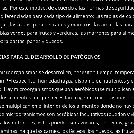
uras. Por este motivo, de acuerdo a las normas de seguridad
s diferenciadas para cada tipo de alimento: Las tablas de col
jas, las azules para pescados y mariscos, las amarillas par
tablas verdes para frutas y verduras, las marrones para alim
para pastas, panes y quesos.
IAS PARA EL DESARROLLO DE PATÓGENOS
microorganismos se desarrollen, necesitan tiempo, tempera
 un PH específico, humedad (agua disponible), nutrientes y 
o. Hay microorganismos que son aeróbicos (se multiplican e
e los alimentos porque necesitan oxigeno), mientras que ot
se multiplican en el interior de los alimentos donde no hay
 de microorganismos son aeróbicos facultativos (pueden vivi
 a los nutrientes, estos pueden ser azúcares, proteínas, gras
taminas. Ya que las carnes, los lácteos, los huevos, las frut