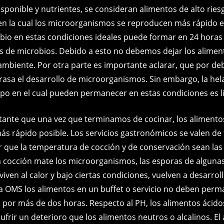
sponible y nutrientes, se consideran alimentos de alto ries
n la cual los microorganismos se reproducen más rápido e
bio en estas condiciones ideales puede formar en 24 horas
es de microbios. Debido a esto no debemos dejar los alimen
mbiente. Por otra parte es importante aclarar, que por deb
trasa el desarrollo de microorganismos. Sin embargo, la hel
mpo en el cual pueden permanecer en estas condiciones es l
ante que una vez que terminamos de cocinar, los alimento
más rápido posible. Los servicios gastronómicos se valen d
r que la temperatura de cocción y de conservación sean la
 cocción mate los microorganismos, las esporas de algunas
ven al calor y bajo ciertas condiciones, vuelven a desarrol
a OMS los alimentos en un buffet o servicio no deben perm
a por más de dos horas. Respecto al PH, los alimentos áci
frir un deterioro que los alimentos neutros o alcalinos. El a