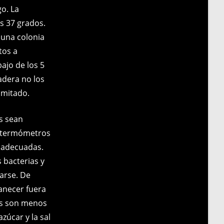
go. La
s 37 grados.
 una colonia
tos a
ajo de los 5
adera no los
imitado.
s sean
e termómetros
s adecuadas.
 bacterias y
larse. De
anecer fuera
dos son menos
zúcar y la sal