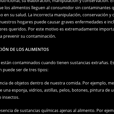
e
e
e
y
l
s
utricional, su elaboración, manipulación y conservación. El
que los alimentos lleguen al consumidor sin contaminantes
b
n
st
Li
A
o en su salud. La incorrecta manipulación, conservación y c
o
g
n
p
nuestros hogares puede causar graves enfermedades e inc
o
er
k
p
eres queridos. Por este motivo es extremadamente import
k
 prevenir su contaminación.
IÓN DE LOS ALIMENTOS
 están contaminados cuando tienen sustancias extrañas. E
 puede ser de tres tipos:
cia de objetos dentro de nuestra comida. Por ejemplo, me
 una esponja, vidrios, astillas, pelos, botones, pintura de u
o insectos.
esencia de sustancias químicas ajenas al alimento. Por ejem