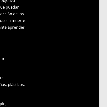
 objetivo
 que puedan
occión de los
luso la muerte
ante aprender
sta
tal
ñas, plásticos,
plo,