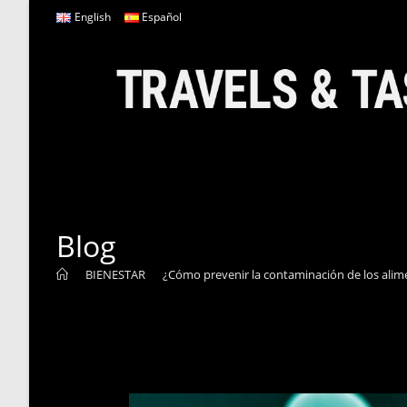
Ir
English
Español
al
contenido
Blog
>
BIENESTAR
>
¿Cómo prevenir la contaminación de los alim