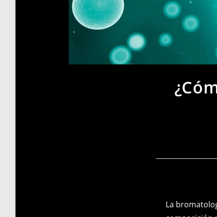
¿Cóm
La bromatologí