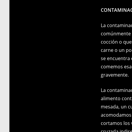
CONTAMINAC
La contaminac
comúnmente r
cocción o que
carne o un pol
se encuentra e
comemos esa 
gravemente.
La contaminac
alimento cont
mesada, un cu
acomodamos lo
cortamos los 
cruzada indir