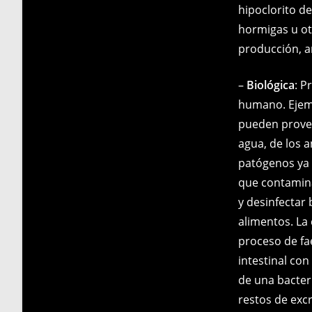
hipoclorito d
hormigas u otr
producción, an
–
Biológica
: P
humano. Ejemp
pueden proven
agua, de los a
patógenos ya 
que contamina
y desinfectar 
alimentos. La
proceso de fa
intestinal con
de una bacter
restos de exc