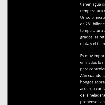
tienen agua di
temperatura e
Un solo micro
de 281 billon
temperatura a
grados, se re
mata y el tie
Es muy import
enfriados lo 
para controla
Aún cuando la
hongos sobrevi
acuerdo con l
de la helader
propensos a su