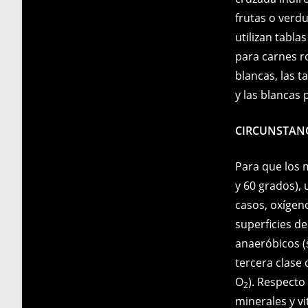
frutas o verd
utilizan tabla
para carnes ro
blancas, las 
y las blancas 
CIRCUNSTANC
Para que los 
y 60 grados),
casos, oxígen
superficies d
anaeróbicos (
tercera clase
O
). Respecto
2
minerales y vi