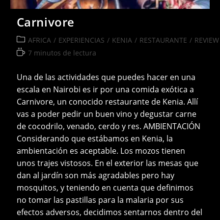
Carnivore
Categoría
AFRICA
/
EXPERIENCIAS
/
KENIA
/
RESTAURANTE
/
REVIEW
de
Tiempo
7 minutos de lectura
la
de
entrada:
lectura:
Una de las actividades que puedes hacer en una
escala en Nairobi es ir por una comida exótica a
Carnivore, un conocido restaurante de Kenia. Allí
vas a poder pedir un buen vino y degustar carne
de cocodrilo, venado, cerdo y res. AMBIENTACIÓN
Considerando que estábamos en Kenia, la
ambientación es aceptable. Los mozos tienen
unos trajes vistosos. En el exterior las mesas que
dan al jardín son más agradables pero hay
mosquitos, y teniendo en cuenta que definimos
no tomar las pastillas para la malaria por sus
efectos adversos, decidimos sentarnos dentro del