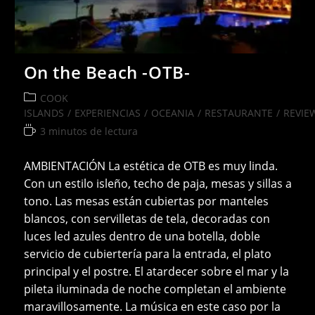
On the Beach -OTB-
Categoría
COOK
de
ISLANDS
/
EXPERIENCIAS
/
OCEANIA
/
RESTAURANTE
/
REVIE
la
Tiempo
3 minutos de lectura
entrada:
de
lectura:
AMBIENTACIÓN La estética de OTB es muy linda.
Con un estilo isleño, techo de paja, mesas y sillas a
tono. Las mesas están cubiertas por manteles
blancos, con servilletas de tela, decoradas con
luces led azules dentro de una botella, doble
servicio de cubiertería para la entrada, el plato
principal y el postre. El atardecer sobre el mar y la
pileta iluminada de noche completan el ambiente
maravillosamente. La música en este caso por la