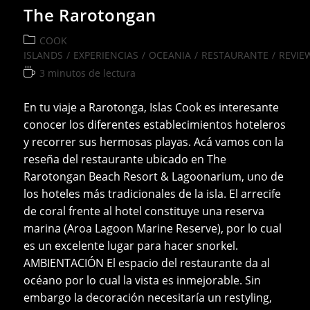
The Rarotongan
Categoría
COOK
de
ISLANDS
/
EXPERIENCIAS
/
OCEANIA
/
RESTAURANTE
/
REVIE
la
Tiempo
3 minutos de lectura
entrada:
de
lectura:
En tu viaje a Rarotonga, Islas Cook es interesante
conocer los diferentes establecimientos hoteleros
y recorrer sus hermosas playas. Acá vamos con la
reseña del restaurante ubicado en The
Rarotongan Beach Resort & Lagoonarium, uno de
los hoteles más tradicionales de la isla. El arrecife
de coral frente al hotel constituye una reserva
marina (Aroa Lagoon Marine Reserve), por lo cual
es un excelente lugar para hacer snorkel.
AMBIENTACIÓN El espacio del restaurante da al
océano por lo cual la vista es inmejorable. Sin
embargo la decoración necesitaría un restyling,