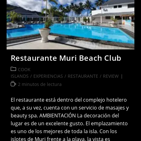
Restaurante Muri Beach Club
Categoría
COOK
de
ISLANDS
/
EXPERIENCIAS
/
RESTAURANTE
/
REVIEW
la
Tiempo
2 minutos de lectura
entrada:
de
lectura:
El restaurante está dentro del complejo hotelero
que, a su vez, cuenta con un servicio de masajes y
beauty spa. AMBIENTACIÓN La decoración del
lugar es de un excelente gusto. El emplazamiento
es uno de los mejores de toda la isla. Con los
islotes de Muri frente a la playa, la vista es