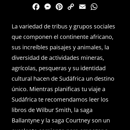
F
M
Pi
C
E
W
a
e
nt
o
m
h
c
ss
er
p
ai
at
La variedad de tribus y grupos sociales
e
e
e
y
l
s
que componen el continente africano,
b
n
st
Li
A
sus increíbles paisajes y animales, la
o
g
n
p
diversidad de actividades mineras,
o
er
k
p
agrícolas, pesqueras y su identidad
k
cultural hacen de Sudáfrica un destino
único. Mientras planificas tu viaje a
Sudáfrica te recomendamos leer los
libros de Wilbur Smith, la saga
Ballantyne y la saga Courtney son un