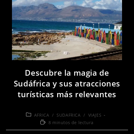
Descubre la magia de
Sudáfrica y sus atracciones
turísticas más relevantes
Categoría
AFRICA
/
SUDAFRICA
/
VIAJES
de
Tiempo
8 minutos de lectura
la
de
entrada:
lectura: