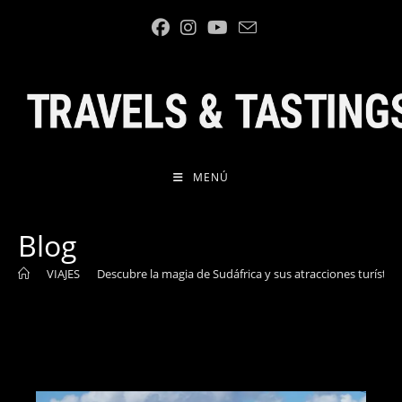
Ir
al
contenido
MENÚ
Blog
>
VIAJES
>
Descubre la magia de Sudáfrica y sus atracciones turístic