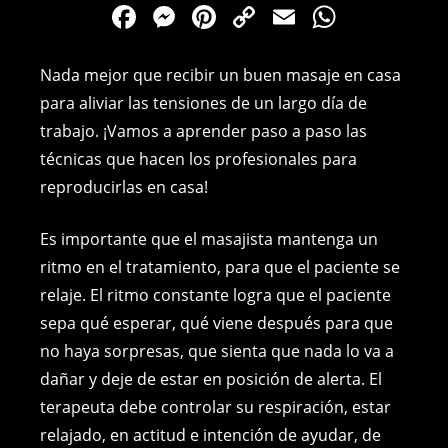
F
M
Pi
C
E
W
a
e
nt
o
m
h
c
ss
er
p
ai
at
Nada mejor que recibir un buen masaje en casa
e
e
e
y
l
s
para aliviar las tensiones de un largo día de
trabajo. ¡Vamos a aprender paso a paso las
b
n
st
Li
A
técnicas que hacen los profesionales para
o
g
n
p
reproducirlas en casa!
o
er
k
p
k
Es importante que el masajista mantenga un
ritmo en el tratamiento, para que el paciente se
relaje. El ritmo constante logra que el paciente
sepa qué esperar, qué viene después para que
no haya sorpresas, que sienta que nada lo va a
dañar y deje de estar en posición de alerta. El
terapeuta debe controlar su respiración, estar
relajado, en actitud e intención de ayudar, de