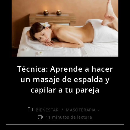
Técnica: Aprende a hacer
un masaje de espalda y
capilar a tu pareja
Categoría
BIENESTAR
/
MASOTERAPIA
de
Tiempo
11 minutos de lectura
la
de
entrada:
lectura: